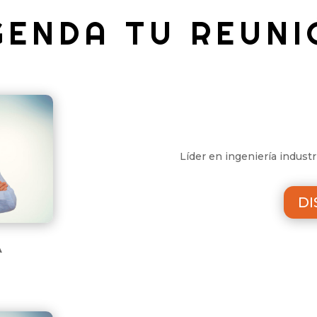
GENDA TU REUNI
Líder en ingeniería industr
DI
A