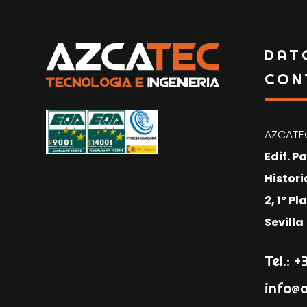
DAT
CON
AZCATEC
Edif. P
Histor
2, 1º P
Sevilla
Tel.: 
info@