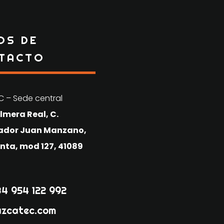
OS DE
TACTO
 – Sede central
almera Real, C.
iador Juan Manzano,
lanta, mod 127, 41089
+34 954 122 992
azcatec.com