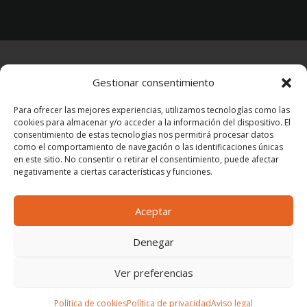
AVISO LEGAL
–
POLÍTICA DE PRIVACIDAD
–
Gestionar consentimiento
POLÍTICA DE COOKIES
Para ofrecer las mejores experiencias, utilizamos tecnologías como las
cookies para almacenar y/o acceder a la información del dispositivo. El
consentimiento de estas tecnologías nos permitirá procesar datos
como el comportamiento de navegación o las identificaciones únicas
en este sitio. No consentir o retirar el consentimiento, puede afectar
negativamente a ciertas características y funciones.
© 2026 Azcatec Tecnología e Ingeniería,
S.L.U.
Aceptar
Denegar
Ver preferencias
Política de cookies
Política de privacidad
Aviso legal