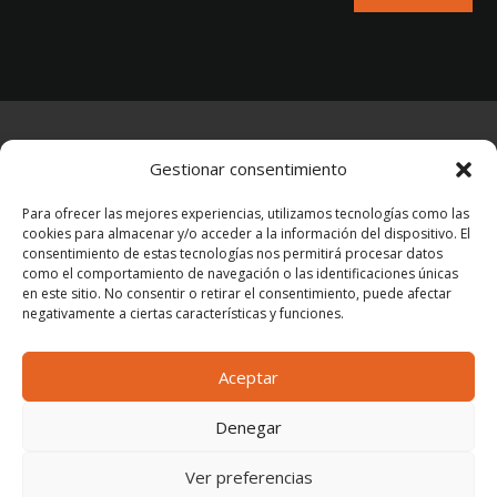
AVISO LEGAL
–
POLÍTICA DE PRIVACIDAD
–
Gestionar consentimiento
POLÍTICA DE COOKIES
Para ofrecer las mejores experiencias, utilizamos tecnologías como las
cookies para almacenar y/o acceder a la información del dispositivo. El
consentimiento de estas tecnologías nos permitirá procesar datos
como el comportamiento de navegación o las identificaciones únicas
en este sitio. No consentir o retirar el consentimiento, puede afectar
negativamente a ciertas características y funciones.
© 2026 Azcatec Tecnología e Ingeniería,
S.L.U.
Aceptar
Denegar
Ver preferencias